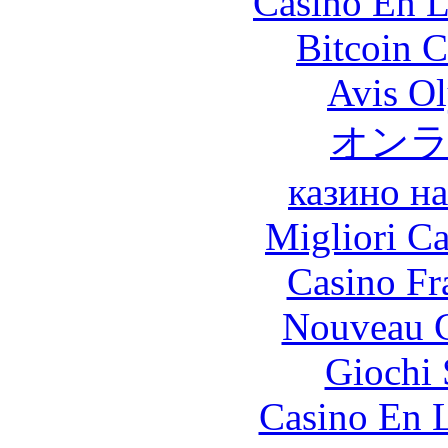
Casino En L
Bitcoin C
Avis O
オン
казино н
Migliori 
Casino Fr
Nouveau C
Giochi
Casino En L