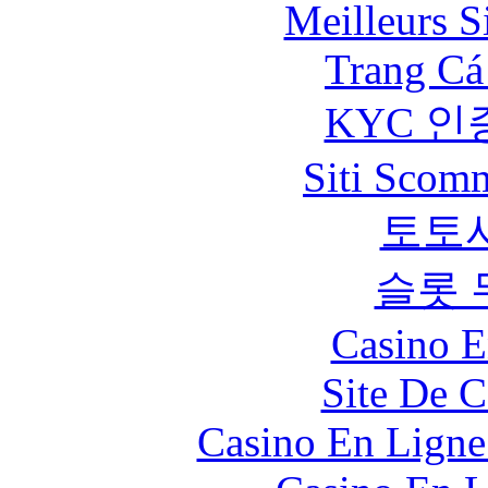
Meilleurs Si
Trang Cá
KYC 인
Siti Scom
토토
슬롯 
Casino E
Site De C
Casino En Ligne