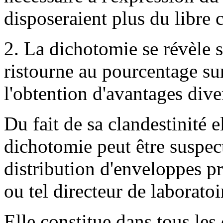
disposeraient plus du libre c
2. La dichotomie se révèle s
ristourne au pourcentage su
l'obtention d'avantages dive
Du fait de sa clandestinité el
dichotomie peut être suspect
distribution d'enveloppes pr
ou tel directeur de laborato
Elle constitue dans tous les