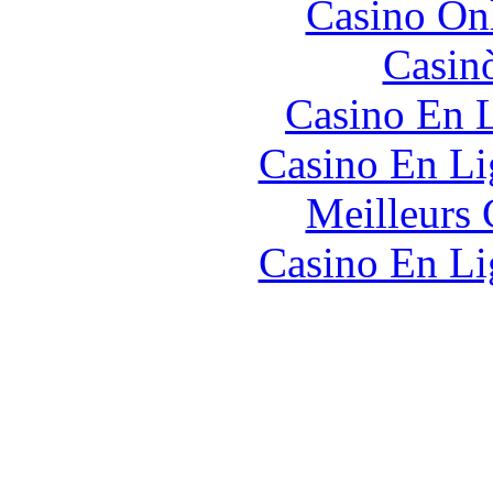
Casino O
Casin
Casino En L
Casino En Li
Meilleurs 
Casino En Li