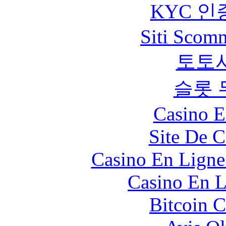
KYC 인
Siti Scom
토토
슬롯 
Casino E
Site De C
Casino En Ligne
Casino En L
Bitcoin C