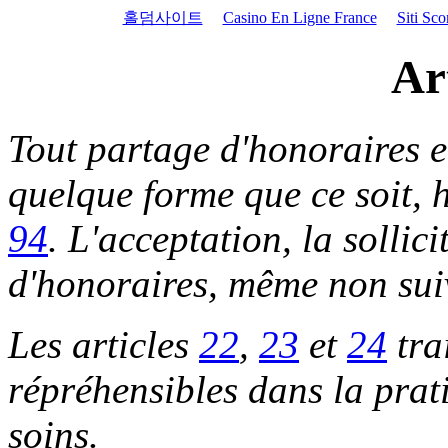
홀덤사이트
Casino En Ligne France
Siti Sc
Ar
Tout partage d'honoraires e
quelque forme que ce soit, h
94
. L'acceptation, la sollic
d'honoraires, même non suivi
Les articles
22
,
23
et
24
tra
répréhensibles dans la prati
soins.