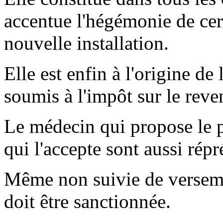
accentue l'hégémonie de cer
nouvelle installation.
Elle est enfin à l'origine de
soumis à l'impôt sur le reve
Le médecin qui propose le p
qui l'accepte sont aussi répr
Même non suivie de verseme
doit être sanctionnée.