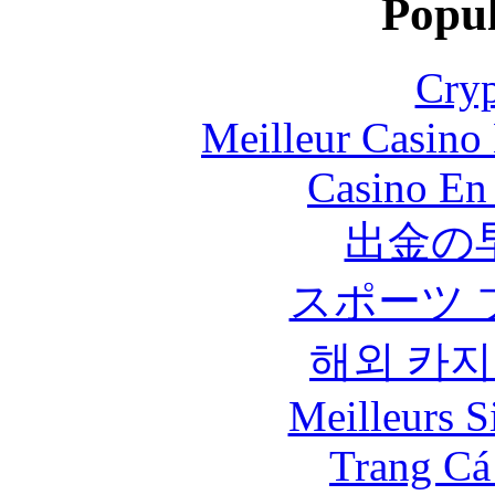
Popul
Cryp
Meilleur Casino
Casino En
出金の
スポーツ 
해외 카지
Meilleurs Si
Trang Cá