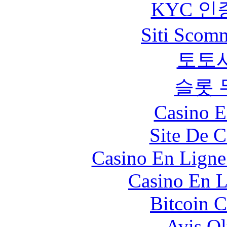
KYC 인
Siti Scom
토토
슬롯 
Casino E
Site De C
Casino En Ligne
Casino En L
Bitcoin C
Avis O