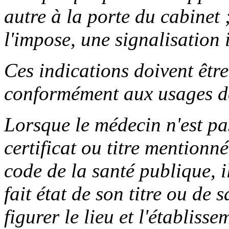
autre à la porte du cabinet 
l'impose, une signalisation 
Ces indications doivent être
conformément aux usages de
Lorsque le médecin n'est pas
certificat ou titre mentionné
code de la santé publique, il
fait état de son titre ou de 
figurer le lieu et l'établiss