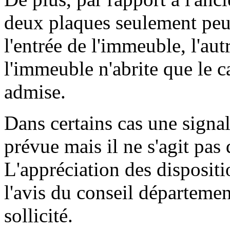
deux plaques seulement peuve
l'entrée de l'immeuble, l'autr
l'immeuble n'abrite que le c
admise.
Dans certains cas une signal
prévue mais il ne s'agit pas
L'appréciation des dispositio
l'avis du conseil départemen
sollicité.