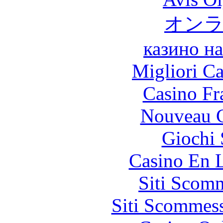
オン
казино н
Migliori 
Casino Fr
Nouveau C
Giochi
Casino En L
Siti Scom
Siti Scommes