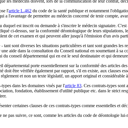
i que les médecins doivent, lors de la communication de leur contrat, décl
se l'
article L.462
du code de la santé publique et notamment l'obligatio
 qui a l'avantage de permettre au médecin concerné de tenir compte, avan
duquel est inscrit ou demande à s'inscrire le médecin signataire. C'est à 
ndiqué ci-dessus, sur la conformité déontologique de leurs stipulations, 
lent de cet examen et qui peuvent aller jusqu'à l'émission d'un avis par
 - tant sont diverses les situations particulières et tant sont grandes les
r une aide dans la consultation du Conseil national en soumettant à sa c
i du conseil départemental qui en est le seul destinataire et qui demeure 
il départemental porte essentiellement sur la conformité des articles de
é doit être vérifiée également par rapport, s'il en existe, aux clauses ess
 règlement et non un texte législatif, un apport original et considérable 
ts-types dans les domaines visés par l'
article 83
. Ces contrats-types sont 
ciation, fondation, établissement d'utilité publique etc. dans le strict r
rer.
ésenter certaines clauses de ces contrats-types comme essentielles et déc
e ne pas suivre, ce sont, comme les articles du code de déontologie lui-m