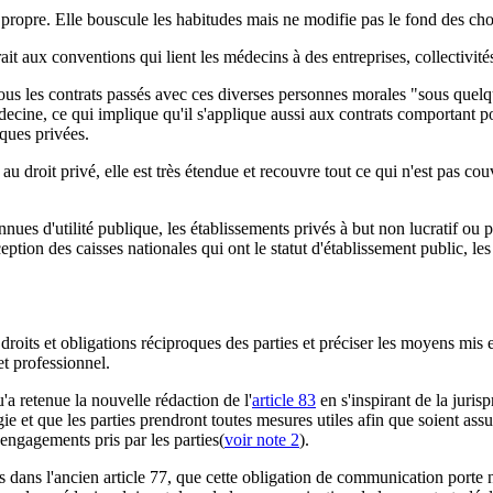
e propre. Elle bouscule les habitudes mais ne modifie pas le fond des cho
rait aux conventions qui lient les médecins à des entreprises, collectivités
 tous les contrats passés avec ces diverses personnes morales "sous quelq
médecine, ce qui implique qu'il s'applique aussi aux contrats comportan
iques privées.
nt au droit privé, elle est très étendue et recouvre tout ce qui n'est pas co
nues d'utilité publique, les établissements privés à but non lucratif ou pa
xception des caisses nationales qui ont le statut d'établissement public, l
 droits et obligations réciproques des parties et préciser les moyens mis
t professionnel.
u'a retenue la nouvelle rédaction de l'
article 83
en s'inspirant de la juris
et que les parties prendront toutes mesures utiles afin que soient assuré
 engagements pris par les parties(
voir note 2
).
pas dans l'ancien article 77, que cette obligation de communication porte 