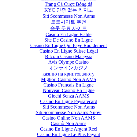
Trang Cá Cược Bóng đá
KYC 인증 없는 카지노
Siti Scommesse Non Aams
토토사이트 추천
슬롯 무료 사이트
Casino En Ligne Fiable
Site De Casino En Ligne
Casino En Ligne Qui Paye Rapidement
Casino En Ligne Suisse Légal
Bitcoin Casino Malaysia
Avis Olympe Casino
オンラインカジノ
казино на криптовалюту
Migliori Casino Non AAMS
Casino Francais En Ligne
Nouveau Casino En Ligne
Giochi Senza AAMS
Casino En Ligne Paysafecard
Siti Scommesse Non Aams
Siti Scommesse Non Aams Nuovi
Casino Online Non AAMS
Casinò Non Aams
Casino En Ligne Argent Réel
Casino En Ligne Le Plus Payant