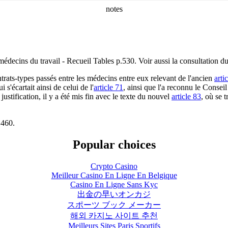
notes
médecins du travail - Recueil Tables p.530. Voir aussi la consultation 
trats-types passés entre les médecins entre eux relevant de l'ancien
arti
i s'écartait ainsi de celui de l'
article 71
, ainsi que l'a reconnu le Consei
ustification, il y a été mis fin avec le texte du nouvel
article 83
, où se 
.460.
Popular choices
Crypto Casino
Meilleur Casino En Ligne En Belgique
Casino En Ligne Sans Kyc
出金の早いオンカジ
スポーツ ブック メーカー
해외 카지노 사이트 추천
Meilleurs Sites Paris Sportifs