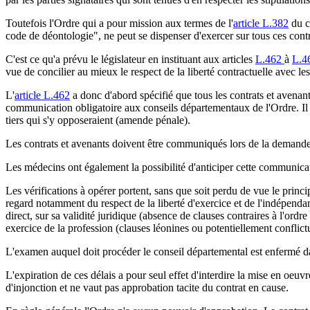
Toutefois l'Ordre qui a pour mission aux termes de l'
article L.382
du co
code de déontologie", ne peut se dispenser d'exercer sur tous ces cont
C'est ce qu'a prévu le législateur en instituant aux articles
L.462
à
L.4
vue de concilier au mieux le respect de la liberté contractuelle avec le
L'
article L.462
a donc d'abord spécifié que tous les contrats et avenants
communication obligatoire aux conseils départementaux de l'Ordre. Il a 
tiers qui s'y opposeraient (amende pénale).
Les contrats et avenants doivent être communiqués lors de la demande 
Les médecins ont également la possibilité d'anticiper cette communicati
Les vérifications à opérer portent, sans que soit perdu de vue le princi
regard notamment du respect de la liberté d'exercice et de l'indépendanc
direct, sur sa validité juridique (absence de clauses contraires à l'ordr
exercice de la profession (clauses léonines ou potentiellement conflictu
L'examen auquel doit procéder le conseil départemental est enfermé dans
L'expiration de ces délais a pour seul effet d'interdire la mise en oeuv
d'injonction et ne vaut pas approbation tacite du contrat en cause.