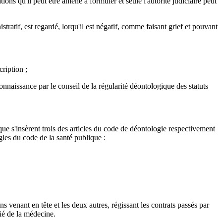
ns qu'il peut être amené à formuler et seule l'autorité judiciaire peut
ratif, est regardé, lorqu'il est négatif, comme faisant grief et pouvant
ription ;
connaissance par le conseil de la régularité déontologique des statuts
 que s'insèrent trois des articles du code de déontologie respectivement
ègles du code de la santé publique :
s venant en tête et les deux autres, régissant les contrats passés par
rié de la médecine.