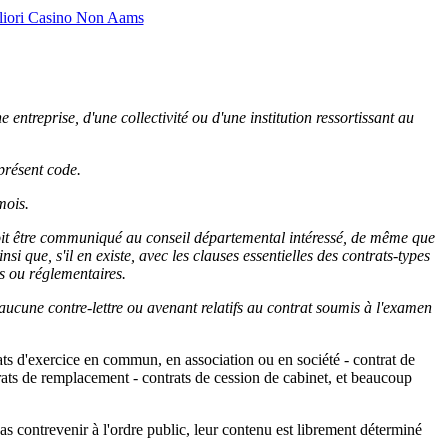
liori Casino Non Aams
entreprise, d'une collectivité ou d'une institution ressortissant au
 présent code.
mois.
oit être communiqué au conseil départemental intéressé, de même que
si que, s'il en existe, avec les clauses essentielles des contrats-types
es ou réglementaires.
 aucune contre-lettre ou avenant relatifs au contrat soumis à l'examen
rats d'exercice en commun, en association ou en société - contrat de
rats de remplacement - contrats de cession de cabinet, et beaucoup
as contrevenir à l'ordre public, leur contenu est librement déterminé