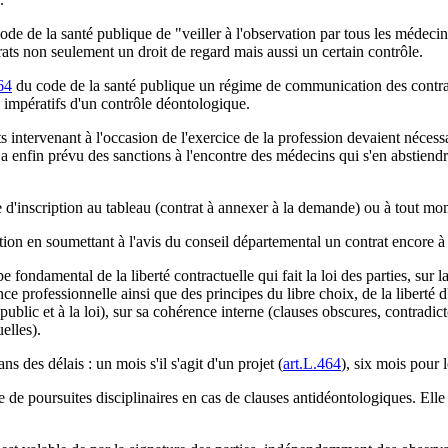
de de la santé publique de "veiller à l'observation par tous les médecins
rats non seulement un droit de regard mais aussi un certain contrôle.
64
du code de la santé publique un régime de communication des contrats 
s impératifs d'un contrôle déontologique.
 intervenant à l'occasion de l'exercice de la profession devaient nécessa
enfin prévu des sanctions à l'encontre des médecins qui s'en abstiendrai
d'inscription au tableau (contrat à annexer à la demande) ou à tout mom
on en soumettant à l'avis du conseil départemental un contrat encore à l'
pe fondamental de la liberté contractuelle qui fait la loi des parties, sur
e professionnelle ainsi que des principes du libre choix, de la liberté d'
e public et à la loi), sur sa cohérence interne (clauses obscures, contradi
elles).
 des délais : un mois s'il s'agit d'un projet (
art.L.464
), six mois pour l
re de poursuites disciplinaires en cas de clauses antidéontologiques. Ell