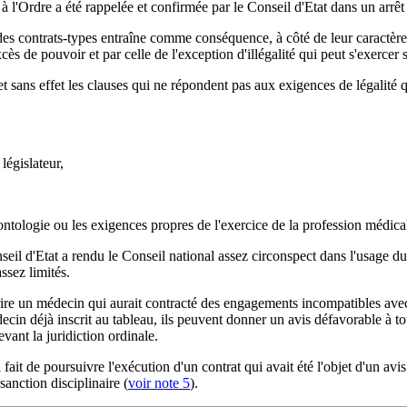
é à l'Ordre a été rappelée et confirmée par le Conseil d'Etat dans un arr
 des contrats-types entraîne comme conséquence, à côté de leur caractèr
ès de pouvoir et par celle de l'exception d'illégalité qui peut s'exercer 
et sans effet les clauses qui ne répondent pas aux exigences de légalité 
législateur,
éontologie ou les exigences propres de l'exercice de la profession médica
seil d'Etat a rendu le Conseil national assez circonspect dans l'usage du
ssez limités.
crire un médecin qui aurait contracté des engagements incompatibles avec
ecin déjà inscrit au tableau, ils peuvent donner un avis défavorable à t
vant la juridiction ordinale.
ul fait de poursuivre l'exécution d'un contrat qui avait été l'objet d'un 
anction disciplinaire (
voir note 5
).