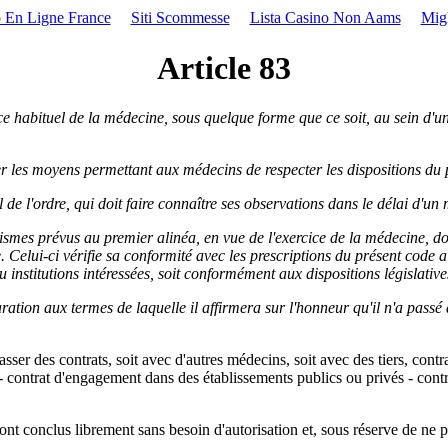
 En Ligne France
Siti Scommesse
Lista Casino Non Aams
Mig
Article 83
e habituel de la médecine, sous quelque forme que ce soit, au sein d'une 
iser les moyens permettant aux médecins de respecter les dispositions du
e l'ordre, qui doit faire connaître ses observations dans le délai d'un 
smes prévus au premier alinéa, en vue de l'exercice de la médecine, d
. Celui-ci vérifie sa conformité avec les prescriptions du présent code ain
 ou institutions intéressées, soit conformément aux dispositions législativ
ation aux termes de laquelle il affirmera sur l'honneur qu'il n'a passé
ser des contrats, soit avec d'autres médecins, soit avec des tiers, cont
 - contrat d'engagement dans des établissements publics ou privés - cont
sont conclus librement sans besoin d'autorisation et, sous réserve de ne p
.