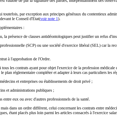
st valable de par la signature des parties, indépendamment des observatio
 toutefois, par exception aux principes généraux du contentieux administ
 devant le Conseil d'Etat(
voir note 1
).
upplémentaires :
 la présence de clauses antidéontologiques peut justifier un refus d'insc
ile professionnelle (SCP) ou une société d'exercice libéral (SEL) car la re
trat à l'approbation de l'Ordre.
 à tous les contrats ayant pour objet l'exercice de la profession médicale
 le plan réglementaire compléter et adapter à leurs cas particuliers les r
 médecins et entreprises ou établissements de droit privé ;
ins et administrations publiques ;
ns entre eux ou avec d'autres professionnels de la santé.
 mais dans un ordre différent, celui concernant les contrats entre médecin
es, étant placés plus loin parmi les articles consacrés à l'exercice sala