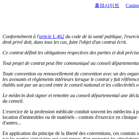
홀덤사이트
Casino
Conformément à l'
article L.462
du code de la santé publique, l'exercic
droit privé doit, dans tous les cas, faire l'objet d'un contrat écrit.
Ce contrat définit les obligations respectives des parties et doit préc
Tout projet de contrat peut être communiqué au conseil départemental d
Toute convention ou renouvellement de convention avec un des organi
les avenants et règlements intérieurs lorsque le contrat y fait référence
établis soit par un accord entre le conseil national et les collectivités
Le médecin doit signer et remettre au conseil départemental une déclar
du conseil.
L'exercice de la profession médicale conduit souvent les médecins à pas
location d'immeubles ou de matériels - contrats d'exercice en clinique
d'autres...
En application du principe de la liberté des conventions, ces contrats 
par les parties signataires qui sont tenues d'en respecter les stipulations