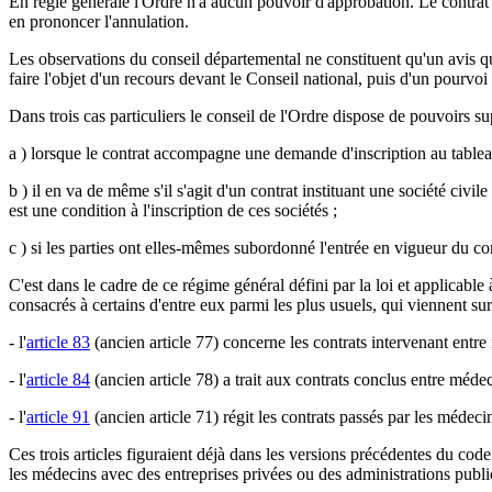
En règle générale l'Ordre n'a aucun pouvoir d'approbation. Le contrat e
en prononcer l'annulation.
Les observations du conseil départemental ne constituent qu'un avis qui
faire l'objet d'un recours devant le Conseil national, puis d'un pourvoi
Dans trois cas particuliers le conseil de l'Ordre dispose de pouvoirs s
a ) lorsque le contrat accompagne une demande d'inscription au tableau,
b ) il en va de même s'il s'agit d'un contrat instituant une société civ
est une condition à l'inscription de ces sociétés ;
c ) si les parties ont elles-mêmes subordonné l'entrée en vigueur du con
C'est dans le cadre de ce régime général défini par la loi et applicable
consacrés à certains d'entre eux parmi les plus usuels, qui viennent sur
- l'
article 83
(ancien article 77) concerne les contrats intervenant entre
- l'
article 84
(ancien article 78) a trait aux contrats conclus entre médec
- l'
article 91
(ancien article 71) régit les contrats passés par les médeci
Ces trois articles figuraient déjà dans les versions précédentes du code
les médecins avec des entreprises privées ou des administrations publiqu