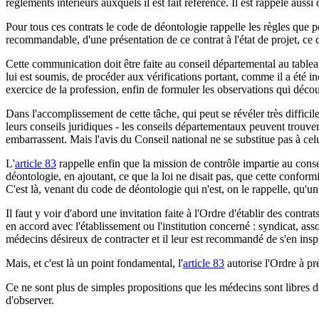
règlements intérieurs auxquels il est fait référence. Il est rappelé auss
Pour tous ces contrats le code de déontologie rappelle les règles que po
recommandable, d'une présentation de ce contrat à l'état de projet, ce
Cette communication doit être faite au conseil départemental au tableau 
lui est soumis, de procéder aux vérifications portant, comme il a été i
exercice de la profession, enfin de formuler les observations qui décou
Dans l'accomplissement de cette tâche, qui peut se révéler très difficile
leurs conseils juridiques - les conseils départementaux peuvent trouve
embarrassent. Mais l'avis du Conseil national ne se substitue pas à celu
L'
article 83
rappelle enfin que la mission de contrôle impartie au conse
déontologie, en ajoutant, ce que la loi ne disait pas, que cette conformit
C'est là, venant du code de déontologie qui n'est, on le rappelle, qu'un
Il faut y voir d'abord une invitation faite à l'Ordre d'établir des contra
en accord avec l'établissement ou l'institution concerné : syndicat, asso
médecins désireux de contracter et il leur est recommandé de s'en inspi
Mais, et c'est là un point fondamental, l'
article 83
autorise l'Ordre à pr
Ce ne sont plus de simples propositions que les médecins sont libres d
d'observer.