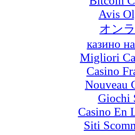
Bitcoin C
Avis O
オン
казино н
Migliori 
Casino Fr
Nouveau C
Giochi
Casino En L
Siti Scom