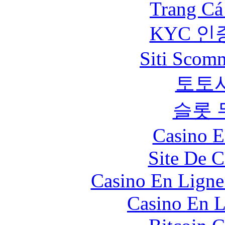
Trang Cá
KYC 인
Siti Scom
토토
슬롯 
Casino E
Site De C
Casino En Ligne
Casino En L