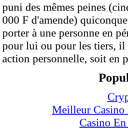
puni des mêmes peines (cin
000 F d'amende) quiconque 
porter à une personne en pér
pour lui ou pour les tiers, il
action personnelle, soit en
Popul
Cryp
Meilleur Casino
Casino En