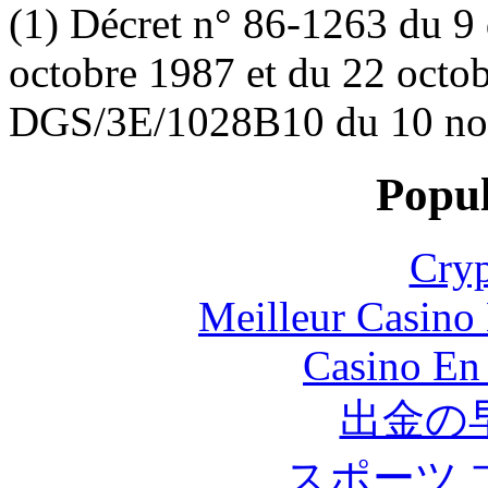
(1) Décret n° 86-1263 du 9
octobre 1987 et du 22 octob
DGS/3E/1028B10 du 10 no
Popul
Cryp
Meilleur Casino
Casino En
出金の
スポーツ 