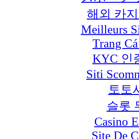
해외 카지
Meilleurs Si
Trang Cá
KYC 인
Siti Scom
토토
슬롯 
Casino E
Site De C