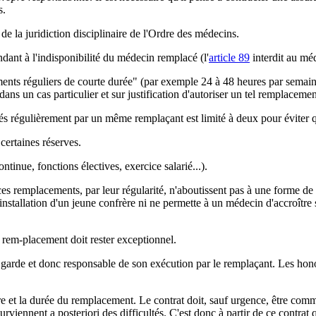
s.
e la juridiction disciplinaire de l'Ordre des médecins.
dant à l'indisponibilité du médecin remplacé (l'
article 89
interdit au méd
ments réguliers de courte durée" (par exemple 24 à 48 heures par semai
dans un cas particulier et sur justification d'autoriser un tel remplaceme
 régulièrement par un même remplaçant est limité à deux pour éviter qu
certaines réserves.
ntinue, fonctions électives, exercice salarié...).
ces remplacements, par leur régularité, n'aboutissent pas à une forme de
installation d'un jeune confrère ni ne permette à un médecin d'accroître 
e rem-placement doit rester exceptionnel.
 garde et donc responsable de son exécution par le remplaçant. Les honor
ure et la durée du remplacement. Le contrat doit, sauf urgence, être co
urviennent a posteriori des difficultés. C'est donc à partir de ce contrat 