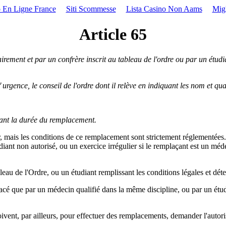
 En Ligne France
Siti Scommesse
Lista Casino Non Aams
Mig
Article 65
ement et par un confrère inscrit au tableau de l'ordre ou par un étudia
urgence, le conseil de l'ordre dont il relève en indiquant les nom et qu
dant la durée du remplacement.
r, mais les conditions de ce remplacement sont strictement réglementée
diant non autorisé, ou un exercice irrégulier si le remplaçant est un méde
leau de l'Ordre, ou un étudiant remplissant les conditions légales et dé
placé que par un médecin qualifié dans la même discipline, ou par un ét
ivent, par ailleurs, pour effectuer des remplacements, demander l'autoris