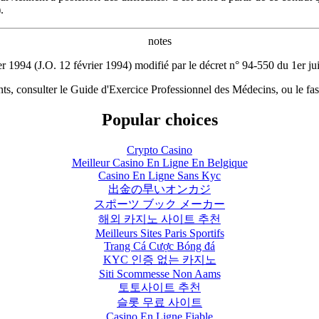
).
notes
r 1994 (J.O. 12 février 1994) modifié par le décret n° 94-550 du 1er juil
nts, consulter le Guide d'Exercice Professionnel des Médecins, ou le fa
Popular choices
Crypto Casino
Meilleur Casino En Ligne En Belgique
Casino En Ligne Sans Kyc
出金の早いオンカジ
スポーツ ブック メーカー
해외 카지노 사이트 추천
Meilleurs Sites Paris Sportifs
Trang Cá Cược Bóng đá
KYC 인증 없는 카지노
Siti Scommesse Non Aams
토토사이트 추천
슬롯 무료 사이트
Casino En Ligne Fiable