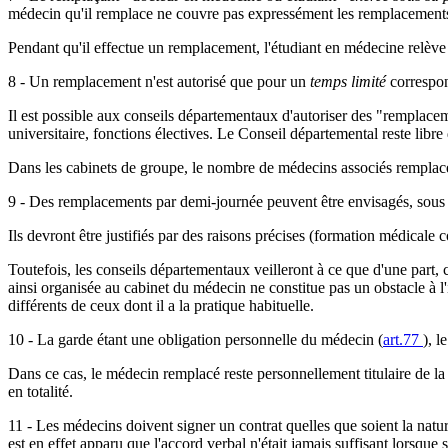
médecin qu'il remplace ne couvre pas expressément les remplacement
Pendant qu'il effectue un remplacement, l'étudiant en médecine relève d
8 - Un remplacement n'est autorisé que pour un
temps limité
correspon
Il est possible aux conseils départementaux d'autoriser des "remplace
universitaire, fonctions électives. Le Conseil départemental reste libre 
Dans les cabinets de groupe, le nombre de médecins associés remplacés
9 - Des remplacements par demi-journée peuvent être envisagés, sous 
Ils devront être justifiés par des raisons précises (formation médicale co
Toutefois, les conseils départementaux veilleront à ce que d'une part, 
ainsi organisée au cabinet du médecin ne constitue pas un obstacle à l'
différents de ceux dont il a la pratique habituelle.
10 - La garde étant une obligation personnelle du médecin (
art.77
), l
Dans ce cas, le médecin remplacé reste personnellement titulaire de la
en totalité.
11 - Les médecins doivent signer un contrat quelles que soient la nat
est en effet apparu que l'accord verbal n'était jamais suffisant lorsque s