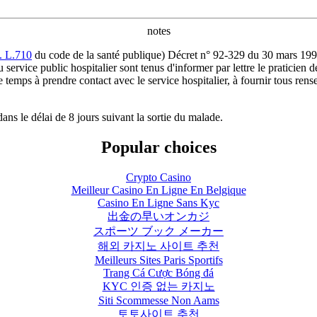
notes
t. L.710
du code de la santé publique) Décret n° 92-329 du 30 mars 1992
u service public hospitalier sont tenus d'informer par lettre le praticien d
 temps à prendre contact avec le service hospitalier, à fournir tous rens
ans le délai de 8 jours suivant la sortie du malade.
Popular choices
Crypto Casino
Meilleur Casino En Ligne En Belgique
Casino En Ligne Sans Kyc
出金の早いオンカジ
スポーツ ブック メーカー
해외 카지노 사이트 추천
Meilleurs Sites Paris Sportifs
Trang Cá Cược Bóng đá
KYC 인증 없는 카지노
Siti Scommesse Non Aams
토토사이트 추천