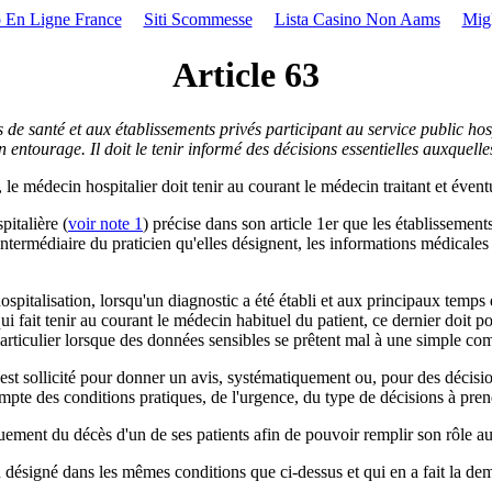
 En Ligne France
Siti Scommesse
Lista Casino Non Aams
Mig
Article 63
 de santé et aux établissements privés participant au service public ho
n entourage. Il doit le tenir informé des décisions essentielles auxquell
 le médecin hospitalier doit tenir au courant le médecin traitant et éventu
pitalière (
voir note 1
) précise dans son article 1er que les établissemen
ntermédiaire du praticien qu'elles désignent, les informations médicales 
hospitalisation, lorsqu'un diagnostic a été établi et aux principaux temps
 qui fait tenir au courant le médecin habituel du patient, ce dernier doit
en particulier lorsque des données sensibles se prêtent mal à une simple 
est sollicité pour donner un avis, systématiquement ou, pour des décision
ompte des conditions pratiques, de l'urgence, du type de décisions à pren
quement du décès d'un de ses patients afin de pouvoir remplir son rôle au
désigné dans les mêmes conditions que ci-dessus et qui en a fait la deman