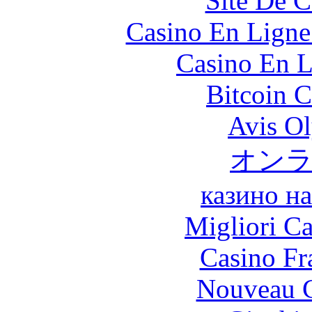
Site De C
Casino En Ligne
Casino En L
Bitcoin C
Avis O
オン
казино н
Migliori 
Casino Fr
Nouveau C