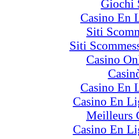
Giochi
Casino En L
Siti Scom
Siti Scommes
Casino O
Casin
Casino En L
Casino En Li
Meilleurs 
Casino En Li