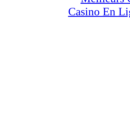
Casino En Li