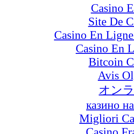
Casino E
Site De C
Casino En Ligne
Casino En L
Bitcoin C
Avis O
オン
казино н
Migliori 
Casino Fr