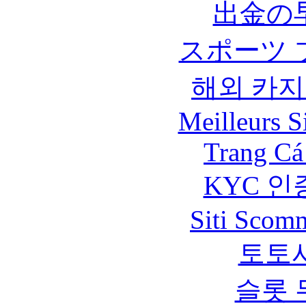
出金の
スポーツ 
해외 카지
Meilleurs Si
Trang Cá
KYC 인
Siti Scom
토토
슬롯 