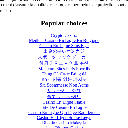
cement d'assurer la qualité des eaux, des périmètres de protection sont d
 l'eau.
Popular choices
Crypto Casino
Meilleur Casino En Ligne En Belgique
Casino En Ligne Sans Kyc
出金の早いオンカジ
スポーツ ブック メーカー
해외 카지노 사이트 추천
Meilleurs Sites Paris Sportifs
Trang Cá Cược Bóng đá
KYC 인증 없는 카지노
Siti Scommesse Non Aams
토토사이트 추천
슬롯 무료 사이트
Casino En Ligne Fiable
Site De Casino En Ligne
Casino En Ligne Qui Paye Rapidement
Casino En Ligne Suisse Légal
Bitcoin Casino Malaysia
Avis Olympe Casino