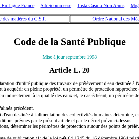
 En Ligne France
Siti Scommesse
Lista Casino Non Aams
Mig
e des matières du C.S.P.
Ordre National des Mé
Code de la Santé Publique
Mise à jour septembre 1998
Article L. 20
éclaration d'utilité publique des travaux de prélèvement d'eau destinée à 
 à acquérir en pleine propriété, un périmètre de protection rapprochée à
ou indirectement à la qualité des eaux et, le cas échéant, un périmètre d
'alinéa précédent.
 d'eau destinée à l'alimentation des collectivités humaines détermine, en 
nditions prévues par le présent article et par le décret prévu ci-dessus.
tions, déterminer les périmètres de protection autour des points de prélè
ate de publication (1) de la loi n� 64-1245 du 16 décembre 1964 relative 