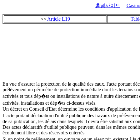
홀덤사이트
Casino
<<
Article L19
Tabl
En vue d'assurer la protection de la qualité des eaux, l'acte portant d
prélèvement un périmètre de protection immédiate dont les terrains sont
activités et tous dép�ts ou installations de nature à nuire directement 
activités, installations et dép�ts ci-dessus visés.
Un décret en Conseil d'Etat détermine les conditions d'application de l
L'acte portant déclaration d'utilité publique des travaux de prélèvement
de sa publication, les délais dans lesquels il devra être satisfait aux co
Des actes déclaratifs d'utilité publique peuvent, dans les mêmes condi
écoulement libre et des réservoirs enterrés.
Si un point de prélèvement, un ouvrage ou un réservoir, existant à la d