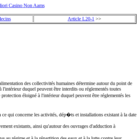
liori Casino Non Aams
decins
Article L20-1
>>
l'alimentation des collectivités humaines détermine autour du point de
 l'intérieur duquel peuvent être interdits ou réglementés toutes
e protection éloigné à l'intérieur duquel peuvent être réglementés les
ce qui concerne les activités, dép�ts et installations existant à la date
vement existants, ainsi qu'autour des ouvrages d'adduction à
au régime et à la répartition des eaux et à la lutte contre leur