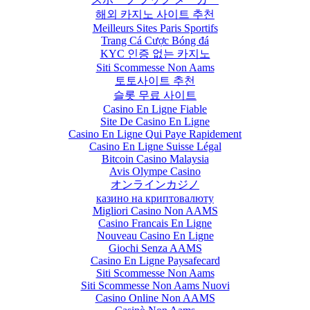
해외 카지노 사이트 추천
Meilleurs Sites Paris Sportifs
Trang Cá Cược Bóng đá
KYC 인증 없는 카지노
Siti Scommesse Non Aams
토토사이트 추천
슬롯 무료 사이트
Casino En Ligne Fiable
Site De Casino En Ligne
Casino En Ligne Qui Paye Rapidement
Casino En Ligne Suisse Légal
Bitcoin Casino Malaysia
Avis Olympe Casino
オンラインカジノ
казино на криптовалюту
Migliori Casino Non AAMS
Casino Francais En Ligne
Nouveau Casino En Ligne
Giochi Senza AAMS
Casino En Ligne Paysafecard
Siti Scommesse Non Aams
Siti Scommesse Non Aams Nuovi
Casino Online Non AAMS