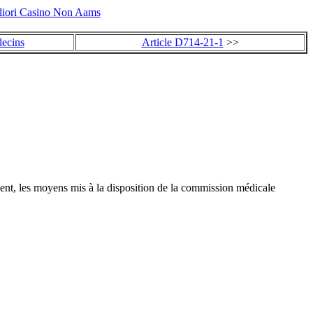
liori Casino Non Aams
decins
Article D714-21-1
>>
ment, les moyens mis à la disposition de la commission médicale