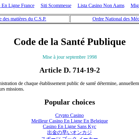
 En Ligne France
Siti Scommesse
Lista Casino Non Aams
Mig
e des matières du C.S.P.
Ordre National des Mé
Code de la Santé Publique
Mise à jour septembre 1998
Article D. 714-19-2
nistration de chaque établissement public de santé détermine, annuelle
urs missions.
Popular choices
Crypto Casino
Meilleur Casino En Ligne En Belgique
Casino En Ligne Sans Kyc
出金の早いオンカジ
スポーツ ブック メーカー