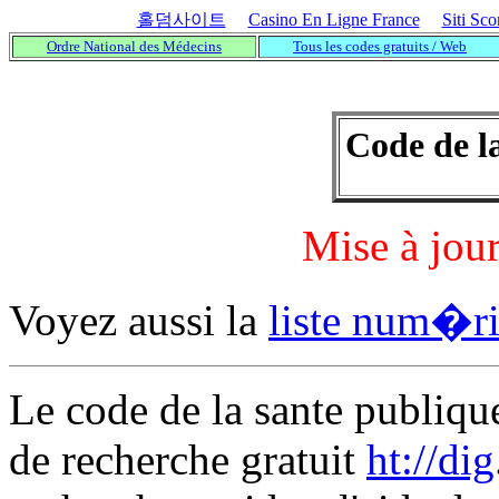
홀덤사이트
Casino En Ligne France
Siti Sc
Ordre National des Médecins
Tous les codes gratuits / Web
Code de l
Mise à jou
Voyez aussi la
liste num�ri
Le code de la sante publique
de recherche gratuit
ht://dig