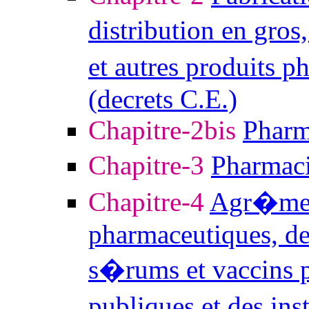
distribution en gro
et autres produits 
(decrets C.E.)
Chapitre-2bis
Pharm
Chapitre-3
Pharmaci
Chapitre-4
Agr�men
pharmaceutiques, des
s�rums et vaccins p
publiques et des ins