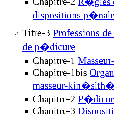
Chapitre-2
R�gles d
dispositions p�nal
Titre-3
Professions d
de p�dicure
Chapitre-1
Masseur
Chapitre-1bis
Organi
masseur-kin�sith�
Chapitre-2
P�dicur
Chapitre-3
Disposit