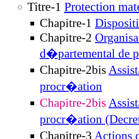
Titre-1
Protection mate
Chapitre-1
Disposi
Chapitre-2
Organisa
d�partemental de pro
Chapitre-2bis
Assis
procr�ation
Chapitre-2bis
Assis
procr�ation (Decret
Chapitre-3
Actions 