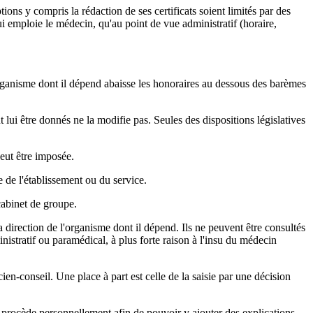
ptions y compris la rédaction de ses certificats soient limités par des
ui emploie le médecin, qu'au point de vue administratif (horaire,
'organisme dont il dépend abaisse les honoraires au dessous des barèmes
t lui être donnés ne la modifie pas. Seules des dispositions législatives
eut être imposée.
de l'établissement ou du service.
cabinet de groupe.
direction de l'organisme dont il dépend. Ils ne peuvent être consultés
nistratif ou paramédical, à plus forte raison à l'insu du médecin
n-conseil. Une place à part est celle de la saisie par une décision
y procède personnellement afin de pouvoir y ajouter des explications