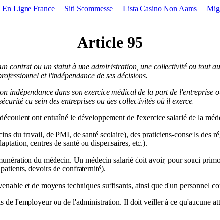
 En Ligne France
Siti Scommesse
Lista Casino Non Aams
Mig
Article 95
un contrat ou un statut à une administration, une collectivité ou tout a
 professionnel et l'indépendance de ses décisions.
n indépendance dans son exercice médical de la part de l'entreprise ou d
sécurité au sein des entreprises ou des collectivités où il exerce.
 découlent ont entraîné le développement de l'exercice salarié de la méd
ns du travail, de PMI, de santé scolaire), des praticiens-conseils des 
daptation, centres de santé ou dispensaires, etc.).
unération du médecin. Un médecin salarié doit avoir, pour souci primordial
atients, devoirs de confraternité).
convenable et de moyens techniques suffisants, ainsi que d'un personnel c
de l'employeur ou de l'administration. Il doit veiller à ce qu'aucune att