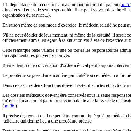
L'indépendance du médecin étant avant tout un droit du patient (
art.5
directives. Il en est le seul responsable. Il ne peut y avoir de subord
organisation du service...).
En raison même de son mode d'exercice, le médecin salarié ne peut avo
S'il ne peut décider de leur montant, ni même de la gratuité, il serait
officiellement admis, eu égard à sa situation vis-à-vis de l'exercice au
Cette remarque reste valable si une ou toutes les responsabilités admini
ou réglementaires peuvent y déroger.
Bien entendu une concertation d'ordre médical peut toujours intervenir
Le problème se pose d'une manière particulière si ce médecin a lui-m
Dans ce cas, ces deux fonctions doivent rester distinctes et l'activité
Les dossiers médicaux doivent être conservés sous la seule responsabil
qu'avec son accord et par un médecin habilité à le faire. Cette disposi
(
art.96
).
Il précise également qu'il ne peut être communiqué qu'à un médecin hab
judiciaire qui donne lieu à une procédure précise.
Dans tous ces cas, le médecin concerné peut charger un confrère de la