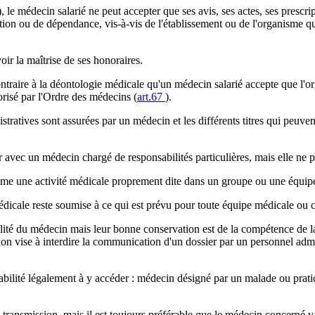
), le médecin salarié ne peut accepter que ses avis, ses actes, ses prescri
ination ou de dépendance, vis-à-vis de l'établissement ou de l'organisme q
ir la maîtrise de ses honoraires.
 contraire à la déontologie médicale qu'un médecin salarié accepte que l
torisé par l'Ordre des médecins (
art.67
).
stratives sont assurées par un médecin et les différents titres qui peuven
 avec un médecin chargé de responsabilités particulières, mais elle ne p
ême une activité médicale proprement dite dans un groupe ou une équipe 
 médicale reste soumise à ce qui est prévu pour toute équipe médicale ou 
ité du médecin mais leur bonne conservation est de la compétence de la 
tion vise à interdire la communication d'un dossier par un personnel admi
ilité légalement à y accéder : médecin désigné par un malade ou praticie
 transmission, mais il est toujours préférable que le médecin concerné 