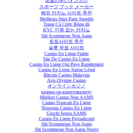
出金の早いオンカジ
スポーツ ブック メーカー
해외 카지노 사이트 추천
Meilleurs Sites Paris Sportifs
Trang Cá Cược Bóng đá
KYC 인증 없는 카지노
Siti Scommesse Non Aams
토토사이트 추천
슬롯 무료 사이트
Casino En Ligne Fiable
Site De Casino En Ligne
Casino En Ligne Qui Paye Rapidement
Casino En Ligne Suisse Légal
Bitcoin Casino Malaysia
Avis Olympe Casino
オンラインカジノ
казино на криптовалюту
Migliori Casino Non AAMS
Casino Francais En Ligne
Nouveau Casino En Ligne
Giochi Senza AAMS
Casino En Ligne Paysafecard
Siti Scommesse Non Aams
Siti Scommesse Non Aams Nuovi